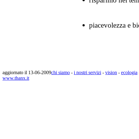
piacevolezza e bi
aggiornato il 13-06-2009
chi siamo
-
i nostri servizi
-
vision
-
ecologia
www.thanx.it