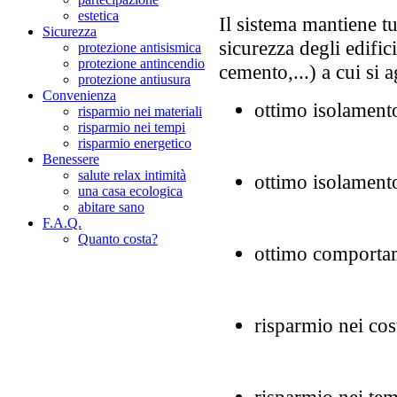
estetica
Il sistema mantiene tutt
Sicurezza
sicurezza degli edific
protezione antisismica
protezione antincendio
cemento,...) a cui si 
protezione antiusura
Convenienza
ottimo isolament
risparmio nei materiali
risparmio nei tempi
risparmio energetico
Benessere
salute relax intimità
ottimo isolament
una casa ecologica
abitare sano
F.A.Q.
Quanto costa?
ottimo comportam
risparmio nei cost
risparmio nei tem