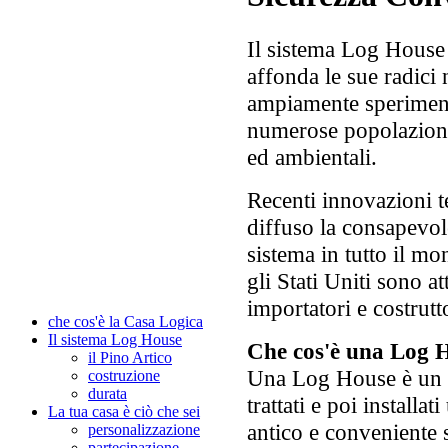
Il sistema Log House -
affonda le sue radici
ampiamente sperimenta
numerose popolazioni 
ed ambientali.
Recenti innovazioni 
diffuso la consapevol
sistema in tutto il mo
gli Stati Uniti sono a
importatori e costrut
che cos'è la
C
asa
L
ogica
Il sistema Log House
Che cos'è una Log 
il Pino Artico
Una Log House è un ed
costruzione
durata
trattati e poi installa
La tua casa è ciò che sei
antico e conveniente so
personalizzazione
partecipazione