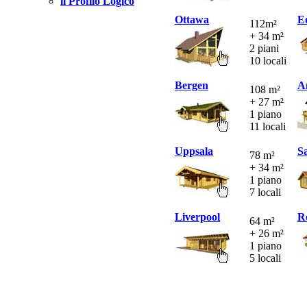
il Profilo Logico
Ottawa
E
112m²
+ 34 m²
2 piani
10 locali
Bergen
A
108 m²
+ 27 m²
1 piano
11 locali
Uppsala
S
78 m²
+ 34 m²
1 piano
7 locali
Liverpool
R
64 m²
+ 26 m²
1 piano
5 locali