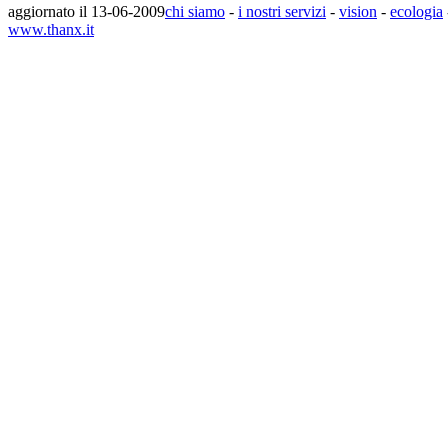
aggiornato il 13-06-2009
chi siamo
-
i nostri servizi
-
vision
-
ecologia
www.thanx.it