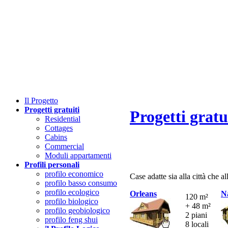
Il
P
rogetto
Progetti gratuiti
Progetti gratu
Residential
Cottages
Cabins
Commercial
Moduli appartamenti
Profili personali
profilo economico
Case adatte sia alla città che a
profilo basso consumo
profilo ecologico
Orleans
N
120 m²
profilo biologico
+ 48 m²
profilo geobiologico
2 piani
profilo feng shui
8 locali